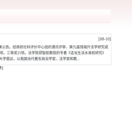
[08-10]
果公告。经高校社科评价中心组织通讯评审、第九届钱端升法学研究成
0项，三等奖25项。法学院郑智航教授的专著《适当生活水准权研究》
大学倡议，以我国当代著名政治学家、法学家和教...
条]