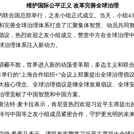
维护国际公平正义 改革完善全球治理
纽约联合国总部举行，之友小组正式成立。当天，小组4
和完善全球治理体系打造了汇聚集体智慧、动员共同
倡议，热烈欢迎之友小组成立，赞赏中方在全球治理
球治理体系注入新动力。
阴霾不散，世界进入新的动荡变革期，多边主义和联
月举行的“上海合作组织+”会议上郑重提出全球治理倡
大核心理念。全球治理倡议是继全球发展倡议、全球
治理贡献了中国智慧和中国方案。
斯法特·麦卡拉表示，肯尼亚热烈欢迎习近平主席提出
待与中国等之友小组成员紧密合作，守护更光明的未
卢伊·希蒂马表示，津巴布韦赞赏习近平主席提出全球