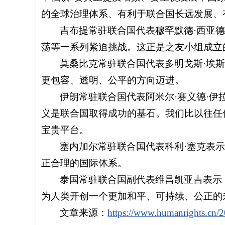
的全球治理体系、有利于联合国长远发展、
吉布提常驻联合国代表穆罕默德·西亚
荡等一系列紧迫挑战。这正是之友小组成立
莫桑比克常驻联合国代表多明戈斯·埃
更包容、透明、公平的方向迈进。
伊朗常驻联合国代表阿米尔·赛义德·
义是联合国取得成功的基石。我们比以往任
宝贵平台。
塞内加尔常驻联合国代表科利·塞克表
正合理的国际体系。
泰国常驻联合国副代表维昌凯亚吉表示
为人类开创一个更加和平、可持续、公正的
文章来源：
https://www.humanrights.cn