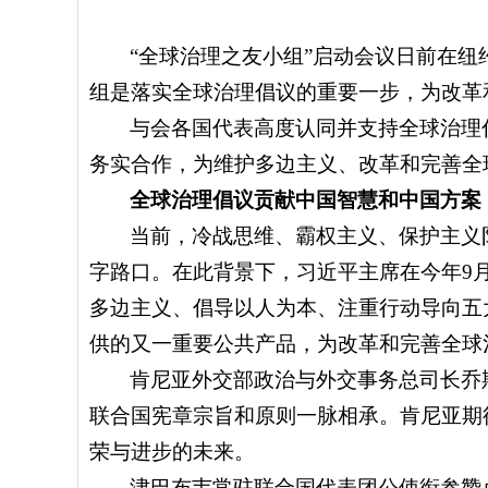
“全球治理之友小组”启动会议日前在
组是落实全球治理倡议的重要一步，为改革
与会各国代表高度认同并支持全球治理
务实合作，为维护多边主义、改革和完善全
全球治理倡议贡献中国智慧和中国方案
当前，冷战思维、霸权主义、保护主义
字路口。在此背景下，习近平主席在今年9
多边主义、倡导以人为本、注重行动导向五
供的又一重要公共产品，为改革和完善全球
肯尼亚外交部政治与外交事务总司长乔
联合国宪章宗旨和原则一脉相承。肯尼亚期
荣与进步的未来。
津巴布韦常驻联合国代表团公使衔参赞